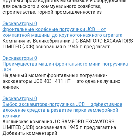
Крупный производитель механизмов и оборудования
для сельского и коммунального хозяйства,
строительства, горной промышленности из
Экскаваторы
0
Фронтальные колёсные погрузчики JCB — от
компактной машины до крупнотоннажного агрегата
Компания из Великобритании J C BAMFORD EXCAVATORS
LIMITED (JCB) основанная в 1945 г. предлагает
Экскаваторы
0
Преимущества машин фронтального мини-погрузчика
JCB
На данный момент фронтальные погрузчики-
экскаваторы JCB 403–411 HT — это одна из лучших
линеек
Экскаваторы
0
Выбор экскаватора-погрузчика JCB — эффективное
вложение средств в развитие парка землеройной
техники
Английская компания J C BAMFORD EXCAVATORS
LIMITED (JCB) основанная в 1945 г. предлагает на
Добавить комментарий