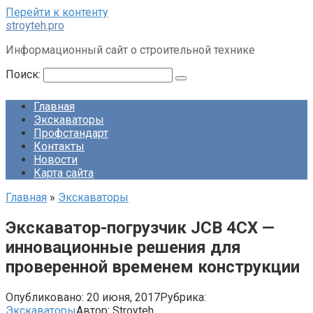
Перейти к контенту
stroyteh.pro
Информационный сайт о строительной технике
Поиск:
Главная
Экскаваторы
Профстандарт
Контакты
Новости
Карта сайта
Главная
»
Экскаваторы
Экскаватор-погрузчик JCB 4СХ —
инновационные решения для
проверенной временем конструкции
Опубликовано:
20 июня, 2017
Рубрика:
Экскаваторы
Автор:
Stroyteh