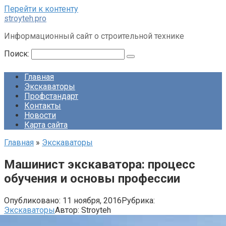
Перейти к контенту
stroyteh.pro
Информационный сайт о строительной технике
Поиск:
Главная
Экскаваторы
Профстандарт
Контакты
Новости
Карта сайта
Главная
»
Экскаваторы
Машинист экскаватора: процесс
обучения и основы профессии
Опубликовано:
11 ноября, 2016
Рубрика:
Экскаваторы
Автор:
Stroyteh