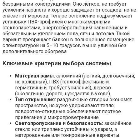
безрамными конструкциями. Оно лёгкое, не требует
усиления парапета и хорошо защищает от осадков, но не
спасает от морозов. Тёплое остекление подразумевает
установку ПВХ-профилей с многокамерными
стеклопакетами, энергосберегающим напылением и
обязательным утеплением пола, стен и потолка. Такой
вариант превращает балкон в полноценное помещение
с температурой на 5–10 градусов выше уличной без
дополнительного обогрева.
Ключевые критерии выбора системы
Материал рамы:
алюминий (лёгкий, долговечный,
но холодный), ПВХ (теплоэффективный,
герметичный, требует усиления), дерево
(экологично, дорого, нуждается в уходе).
Тип открывания:
раздвижные створки экономят
пространство, но хуже удерживают тепло;
поворотно-откидные обеспечивают плотное
прилегание и микропроветривание.
Светопропускание и безопасность:
закалённое
стекло или триплекс устойчивы к ударам, а
матированные или тонированные варианты