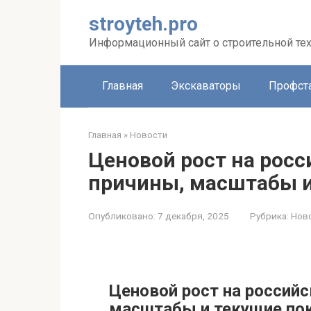
Перейти
stroyteh.pro
к
контенту
Информационный сайт о строительной те
Главная
Экскаваторы
Профст
Главная
»
Новости
Ценовой рост на росс
причины, масштабы и
Опубликовано:
7 декабря, 2025
Рубрика:
Нов
Ценовой рост на российс
масштабы и текущие по