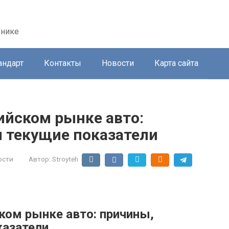
хнике
андарт
Контакты
Новости
Карта сайта
ийском рынке авто:
 текущие показатели
ости
Автор:
Stroyteh
ком рынке авто: причины,
казатели