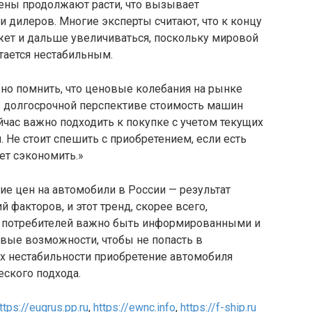
цены продолжают расти, что вызывает
и дилеров. Многие эксперты считают, что к концу
жет и дальше увеличиваться, поскольку мировой
тается нестабильным.
но помнить, что ценовые колебания на рынке
 долгосрочной перспективе стоимость машин
йчас важно подходить к покупке с учетом текущих
. Не стоит спешить с приобретением, если есть
ет сэкономить.»
ие цен на автомобили в России — результат
 факторов, и этот тренд, скорее всего,
я потребителей важно быть информированными и
вые возможности, чтобы не попасть в
ях нестабильности приобретение автомобиля
еского подхода.
ttps://eugrus.pp.ru
,
https://ewnc.info
,
https://f-ship.ru