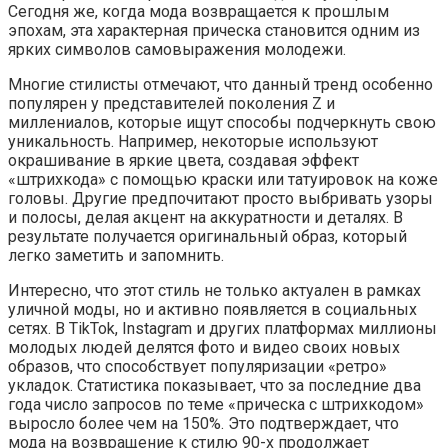
Сегодня же, когда мода возвращается к прошлым
эпохам, эта характерная прическа становится одним из
ярких символов самовыражения молодежи.
Многие стилисты отмечают, что данный тренд особенно
популярен у представителей поколения Z и
миллениалов, которые ищут способы подчеркнуть свою
уникальность. Например, некоторые используют
окрашивание в яркие цвета, создавая эффект
«штрихкода» с помощью краски или татуировок на коже
головы. Другие предпочитают просто выбривать узоры
и полосы, делая акцент на аккуратности и деталях. В
результате получается оригинальный образ, который
легко заметить и запомнить.
Интересно, что этот стиль не только актуален в рамках
уличной моды, но и активно появляется в социальных
сетях. В TikTok, Instagram и других платформах миллионы
молодых людей делятся фото и видео своих новых
образов, что способствует популяризации «ретро»
укладок. Статистика показывает, что за последние два
года число запросов по теме «прическа с штрихкодом»
выросло более чем на 150%. Это подтверждает, что
мода на возвращение к стилю 90-х продолжает