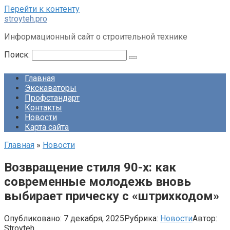
Перейти к контенту
stroyteh.pro
Информационный сайт о строительной технике
Поиск:
Главная
Экскаваторы
Профстандарт
Контакты
Новости
Карта сайта
Главная
»
Новости
Возвращение стиля 90-х: как
современные молодежь вновь
выбирает прическу с «штрихкодом»
Опубликовано:
7 декабря, 2025
Рубрика:
Новости
Автор:
Stroyteh