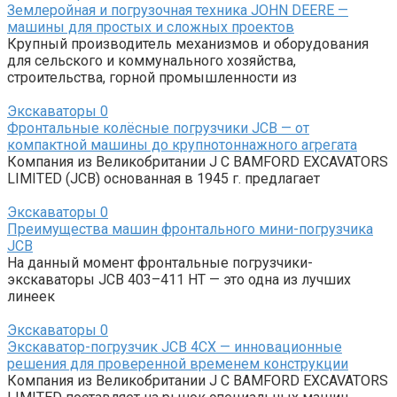
Землеройная и погрузочная техника JOHN DEERE —
машины для простых и сложных проектов
Крупный производитель механизмов и оборудования
для сельского и коммунального хозяйства,
строительства, горной промышленности из
Экскаваторы
0
Фронтальные колёсные погрузчики JCB — от
компактной машины до крупнотоннажного агрегата
Компания из Великобритании J C BAMFORD EXCAVATORS
LIMITED (JCB) основанная в 1945 г. предлагает
Экскаваторы
0
Преимущества машин фронтального мини-погрузчика
JCB
На данный момент фронтальные погрузчики-
экскаваторы JCB 403–411 HT — это одна из лучших
линеек
Экскаваторы
0
Экскаватор-погрузчик JCB 4СХ — инновационные
решения для проверенной временем конструкции
Компания из Великобритании J C BAMFORD EXCAVATORS