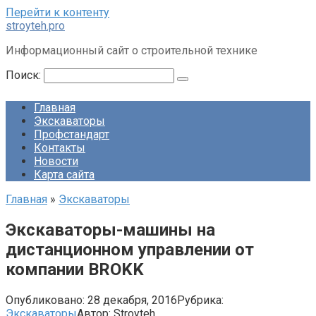
Перейти к контенту
stroyteh.pro
Информационный сайт о строительной технике
Поиск:
Главная
Экскаваторы
Профстандарт
Контакты
Новости
Карта сайта
Главная
»
Экскаваторы
Экскаваторы-машины на
дистанционном управлении от
компании BROKK
Опубликовано:
28 декабря, 2016
Рубрика:
Экскаваторы
Автор:
Stroyteh