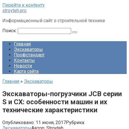
Перейти к контенту
stroyteh.pro
Информационный сайт о строительной технике
Поиск:
Главная
Экскаваторы
Профстандарт
Контакты
Новости
Карта сайта
Главная
»
Экскаваторы
Экскаваторы-погрузчики JCB серии
S и CX: особенности машин и их
технические характеристики
Опубликовано:
11 июня, 2017
Рубрика:
Экскаваторы
Автор:
Stroyteh