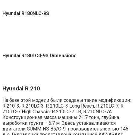
Hyundai R180NLC-9S
Hyundai R180LCd-9S Dimensions
Hyundai R 210
На базе этой модели были созданы такие модификации:
R 210-3, R 210LC-3, R 210LC-3 Long Reach, R 210LC-7, R
210LC-7 High Chassis, R 210LC-7 LR, R 210NLC-7A.
Конструкционная масса машины 21.7 тонн, глубина
выработки грунта – 6.7 м. Здесь устанавливаются
двигатели GUMMINS B5/C-9, производительностью 145
л. с. Гидравлика представлена компанией KAWASAKI: