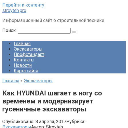
Перейти к контенту
stroyteh.pro
Информационный сайт о строительной технике
Поиск:
Главная
Экскаваторы
Профстандарт
Контакты
Новости
Карта сайта
Главная
»
Экскаваторы
Как HYUNDAI шагает в ногу со
временем и модернизирует
гусеничные экскаваторы
Опубликовано:
8 апреля, 2017
Рубрика:
Экскаваторы
Автор:
Stroyteh