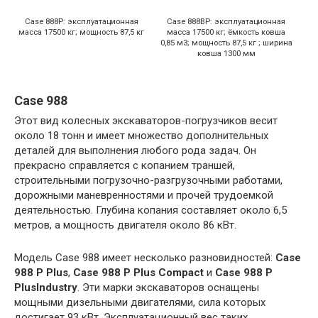
Case 888P: эксплуатационная
Case 888BP: эксплуатационная
масса 17500 кг; мощность 87,5 кг
масса 17500 кг; ёмкость ковша
0,85 м3; мощность 87,5 кг ; ширина
ковша 1300 мм
Case 988
Этот вид колесных экскаваторов-погрузчиков весит
около 18 тонн и имеет множество дополнительных
деталей для выполнения любого рода задач. Он
прекрасно справляется с копанием траншей,
строительными погрузочно-разгрузочными работами,
дорожными маневренностями и прочей трудоемкой
деятельностью. Глубина копания составляет около 6,5
метров, а мощность двигателя около 86 кВт.
Модель Case 988 имеет несколько разновидностей:
Case
988 P Plus
,
Case 988 P Plus Compact
и
Case 988 P
PlusIndustry
. Эти марки экскаваторов оснащены
мощными дизельными двигателями, сила которых
достигает 93 кВт. Эксплуатационный вес таких