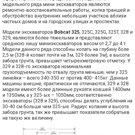
модельного ряда мини экскаваторов являются
ремонтно-восстановительные работы, копка траншей и
обустройство внутренних небольших участков вблизи
частных домов и на городских улицах и проспектах.
Модели экскаваторов
Bobcat 325
, 325C, 325G, 325T, 328 и
329, являются более тяжелыми и представляют
среднюю нишу миниэкскаваторов весом от 2,7 до 4 т.
Модели данного ряда способны копать на глубину боле
2,5 м (328-й копает почти на 3м, 329 более 3м), а высота
забора грунта, превышает четырехметровую отметку. У
329 и 328-го экскаватора номинальная
грузоподъемность по отвалу грунта меньше, чем у 325
линейки – всего 340-350 кг против 400- 415кг. Данные
машины внешне, практически не отличаются, 329 и 328
модели имеют более длинные рукояти ковшей 1400мм
и 1350мм, а у 325-ых – 1050мм, соответственно
экскаваторы (328 и 329), способны делать углубления на
30-40 см больше чем 325-ые. Радиус копания и высота
забора грунта, так же превышает показатели собратьев
на такую же величину.