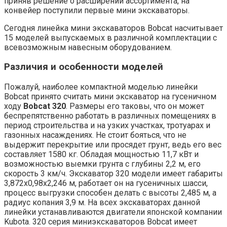
приняв решение о расширении ассортимента, на
конвейер поступили первые мини экскаваторы.
Сегодня линейка мини экскаваторов Bobcat насчитывает
15 моделей выпускаемых в различной комплектации с
всевозможным навесным оборудованием.
Различия и особенности моделей
Пожалуй, наиболее компактной моделью линейки
Bobcat принято считать мини экскаватор на гусеничном
ходу
Bobcat 320
. Размеры его таковы, что он может
беспрепятственно работать в различных помещениях в
период строительства и на узких участках, тротуарах и
газонных насаждениях. Не стоит бояться, что не
выдержит перекрытие или просядет грунт, ведь его вес
составляет 1580 кг. Обладая мощностью 11,7 кВт и
возможностью выемки грунта с глубины 2,2 м, его
скорость 3 км/ч. Экскаватор 320 модели имеет габариты
3,872х0,98х2,246 м, работает он на гусеничных шасси,
процесс выгрузки способен делать с высоты 2,485 м, а
радиус копания 3,9 м. На всех экскаваторах данной
линейки устанавливаются двигатели японской компании
Kubota. 320 серия миниэкскаваторов Bobcat имеет